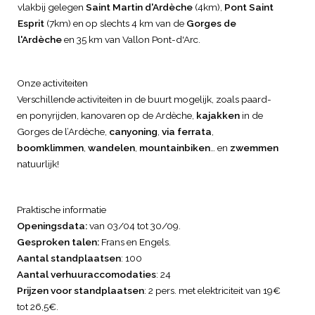
vlakbij gelegen
Saint Martin d'Ardèche
(4km),
Pont Saint
Esprit
(7km) en op slechts 4 km van de
Gorges de
l'Ardèche
en 35 km van Vallon Pont-d'Arc.
Onze activiteiten
Verschillende activiteiten in de buurt mogelijk, zoals paard-
en ponyrijden, kanovaren op de Ardèche,
kajakken
in de
Gorges de l’Ardèche,
canyoning
,
via ferrata
,
boomklimmen
,
wandelen
,
mountainbiken
… en
zwemmen
natuurlijk!
Praktische informatie
Openingsdata:
van 03/04 tot 30/09.
Gesproken talen:
Frans en Engels.
Aantal standplaatsen
: 100
Aantal verhuuraccomodaties
: 24
Prijzen voor standplaatsen
: 2 pers. met elektriciteit van 19€
tot 26,5€.