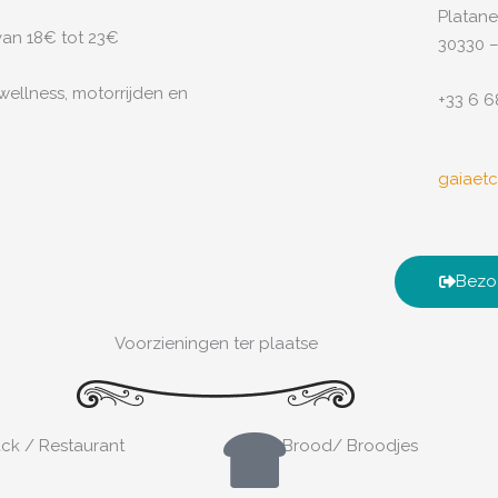
Platane
t van 18€ tot 23€
30330 
ellness, motorrijden en
+33 6 6
gaiaet
Bezo
Voorzieningen ter plaatse
ck / Restaurant
Brood/ Broodjes