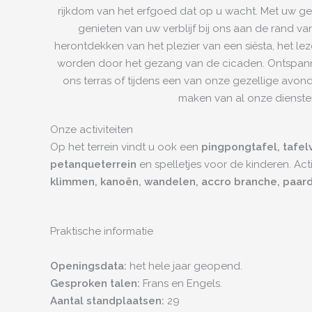
rijkdom van het erfgoed dat op u wacht. Met uw ge
genieten van uw verblijf bij ons aan de rand v
herontdekken van het plezier van een siësta, het le
worden door het gezang van de cicaden. Ontspann
ons terras of tijdens een van onze gezellige avond
maken van al onze dienste
Onze activiteiten
Op het terrein vindt u ook een
pingpongtafel, tafelv
petanqueterrein
en spelletjes voor de kinderen. Activ
klimmen, kanoën, wandelen, accro branche, paardr
Praktische informatie
Openingsdata:
het hele jaar geopend.
Gesproken talen:
Frans en Engels.
Aantal standplaatsen:
29