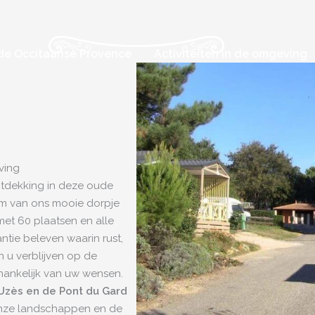
de Occitaanse Provence
Activiteiten in de omgeving
ving
ntdekking in deze oude
m van ons mooie dorpje
met 60 plaatsen en alle
ntie beleven waarin rust,
 u verblijven op de
fhankelijk van uw wensen.
Uzès en de Pont du Gard
onze landschappen en de