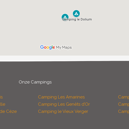
Onze Campings
is
Camping Les Amarines
Camp
lle
Camping Les Genêts d’Or
Campi
 de Cèze
Camping le Vieux Verger
Camp