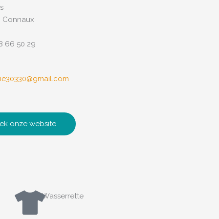
s
– Connaux
8 66 50 29
cie30330@gmail.com
ek onze website
Wasserrette