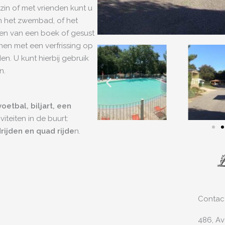
zin of met vrienden kunt u
an het zwembad, of het
zen van een boek of gesust
en met een verfrissing op
en. U kunt hierbij gebruik
n.
oetbal, biljart, een
iteiten in de buurt:
ijden en quad rijde
n.
Contac
486, A