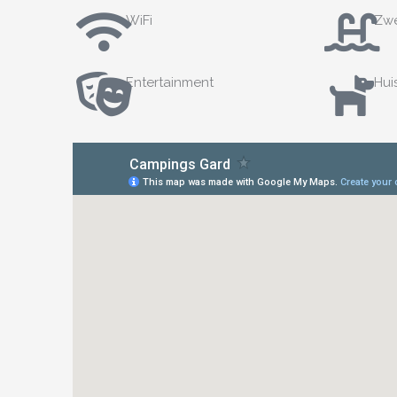
WiFi
Zw
Entertainment
Hui