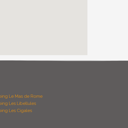
ing Le Mas de Rome
ng Les Libellules
ing Les Cigales