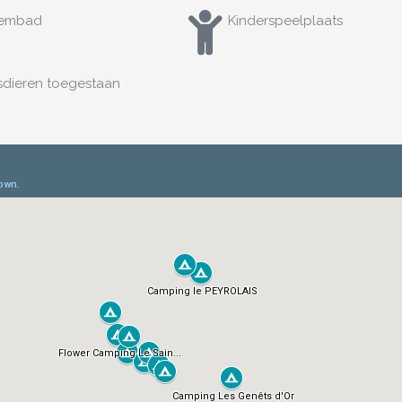
embad
Kinderspeelplaats
sdieren toegestaan