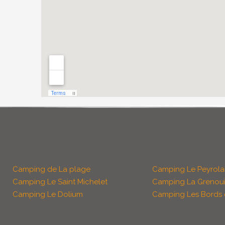
Camping de La plage
Camping Le Peyrola
Camping Le Saint Michelet
Camping La Grenoui
Camping Le Dolium
Camping Les Bords